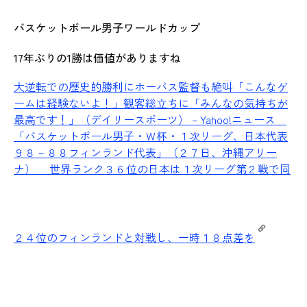
バスケットボール男子ワールドカップ
17年ぶりの1勝は価値がありますね
大逆転での歴史的勝利にホーバス監督も絶叫「こんなゲ
ームは経験ないよ！」観客総立ちに「みんなの気持ちが
最高です！」（デイリースポーツ） – Yahoo!ニュース
「バスケットボール男子・Ｗ杯・１次リーグ、日本代表
９８－８８フィンランド代表」（２７日、沖縄アリー
ナ） 世界ランク３６位の日本は１次リーグ第２戦で同
２４位のフィンランドと対戦し、一時１８点差を