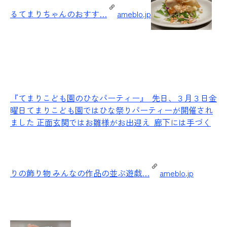
るてまりちゃんのおすす…
ameblo.jp
『てまりこども園のひなパーティー』
先日、３月３日金
曜日てまりこども園ではひな祭りパーティーが開催され
ました 正面玄関ではお雛様がお出迎え 廊下には手づく
りの飾り物 みんなの作品の並ぶ遊戯…
ameblo.jp