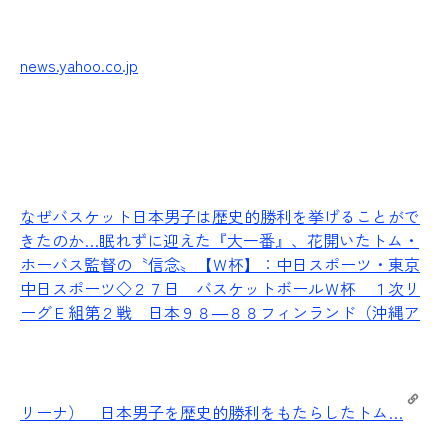
news.yahoo.co.jp
なぜバスケット日本男子は歴史的勝利を挙げることがで
きたのか…眠れずに迎えた『大一番』、花開いたトム・
ホーバス監督の〝信念〟【Ｗ杯】：中日スポーツ・東京
中日スポーツ
◇２７日 バスケットボールＷ杯 １次リ
ーグＥ組第２戦 日本９８―８８フィンランド（沖縄ア
リーナ） 日本男子を歴史的勝利をもたらしたトム…