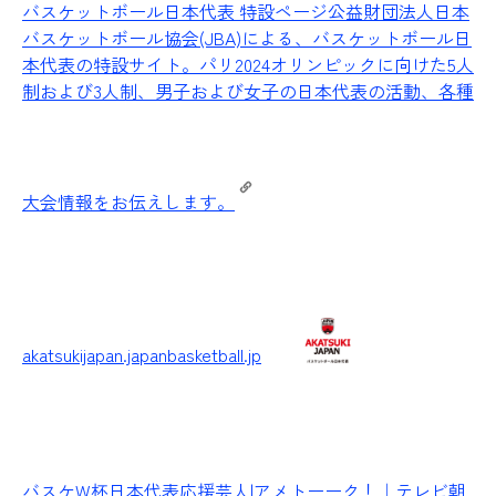
バスケットボール日本代表 特設ページ
公益財団法人日本
バスケットボール協会(JBA)による、バスケットボール日
本代表の特設サイト。パリ2024オリンピックに向けた5人
制および3人制、男子および女子の日本代表の活動、各種
大会情報をお伝えします。
akatsukijapan.japanbasketball.jp
バスケW杯日本代表応援芸人|アメトーーク！｜テレビ朝