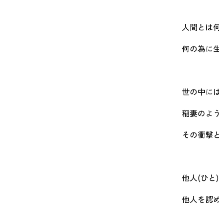
人間とは
何の為に
世の中に
稲妻のよ
その衝撃
他人(ひと
他人を認