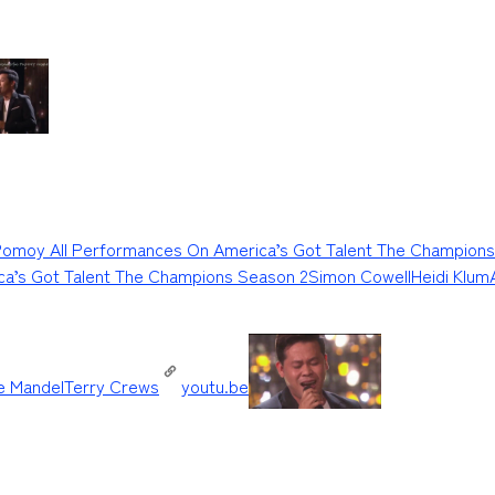
Pomoy All Performances On America’s Got Talent The Champions
ca’s Got Talent The Champions Season 2Simon CowellHeidi Klum
e MandelTerry Crews
youtu.be