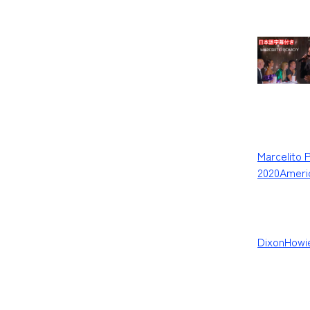
Marcelito 
2020
Ameri
DixonHowi