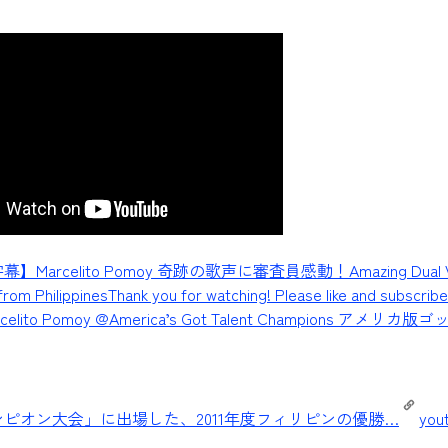
Marcelito Pomoy 奇跡の歌声に審査員感動！Amazing Dual V
rom Philippines
Thank you for watching! Please like and subscrib
arcelito Pomoy @America’s Got Talent Champions アメリ
ピオン大会」に出場した、2011年度フィリピンの優勝…
you