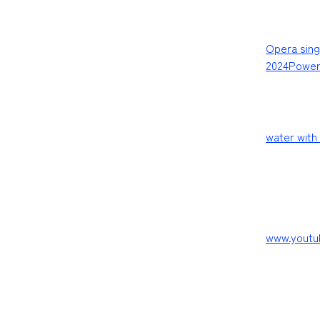
Opera sing
2024
Powerh
water with
www.youtu