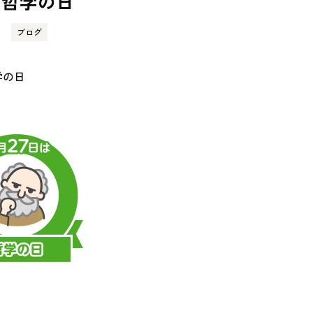
は哲学の日
ブログ
学の日