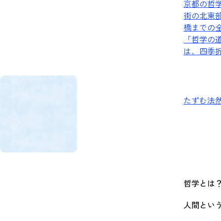
京都の哲学の
街の北東
橋までの全
「哲学の道
は、四季
たずむ法
哲学とは
人間とい