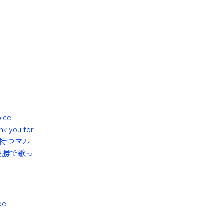
ce
nk you for
の声を持つマル
決勝で歌っ
be