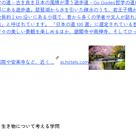
道 – 古き良き日本の風情が漂う遊歩道 – Go Guides
哲学の道
部にある遊歩道。琵琶湖から水を引いた疎水のうち、若王子橋
長約 2 km 沿いにある小径で、昔から多くの学者や文人が訪
」と呼ばれています。 「日本の道 100 選」に選定されている
折々の美しい景観を楽しめるほか、銀閣寺や南禅寺、そしてひ
然院や安楽寺など、近く…
jp.hotels.com
？
う生き物について考える学問