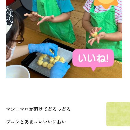
マシュマロが溶けてどろっどろ
プ～ンと
あま～い
いいにおい