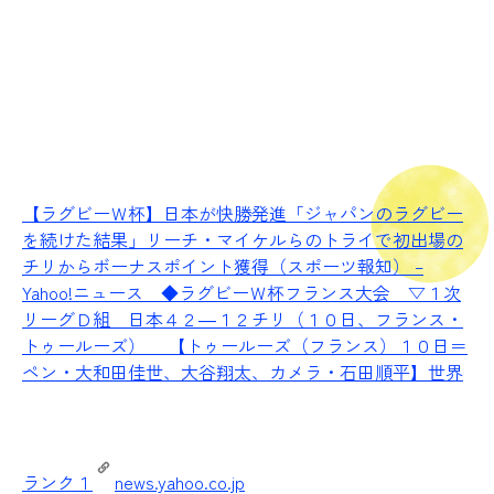
【ラグビーＷ杯】日本が快勝発進「ジャパンのラグビー
を続けた結果」リーチ・マイケルらのトライで初出場の
チリからボーナスポイント獲得（スポーツ報知） –
Yahoo!ニュース
◆ラグビーＷ杯フランス大会 ▽１次
リーグＤ組 日本４２―１２チリ（１０日、フランス・
トゥールーズ） 【トゥールーズ（フランス）１０日＝
ペン・大和田佳世、大谷翔太、カメラ・石田順平】世界
ランク１
news.yahoo.co.jp