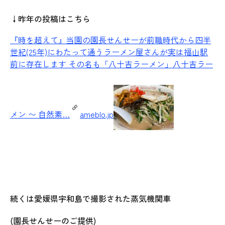
↓昨年の投稿はこちら
『時を超えて』
当園の園長せんせーが前職時代から四半
世紀(25年)にわたって通うラーメン屋さんが実は福山駅
前に存在します その名も「八十吉ラーメン」八十吉ラー
メン 〜 自然素…
ameblo.jp
続くは愛媛県宇和島で撮影された蒸気機関車
(園長せんせーのご提供)