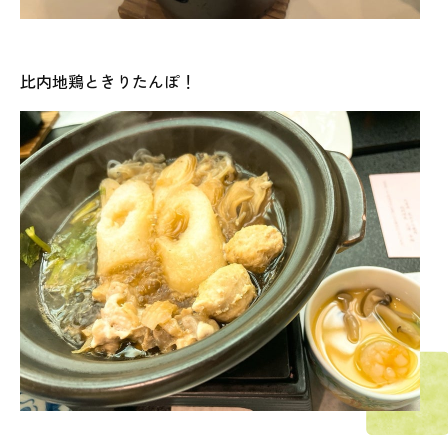
比内地鶏ときりたんぽ！