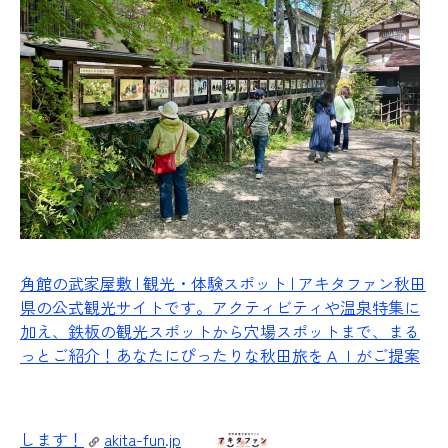
角館の武家屋敷 | 観光・体験スポット | アキタファン
秋田
県の公式観光サイトです。アクティビティや温泉特集に
加え、鉄板の観光スポットから穴場スポットまで、まる
っとご紹介！あなたにぴったりな秋田旅をＡＩがご提案
します！
akita-fun.jp