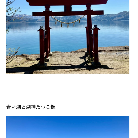
青い湖と湖神たつこ像