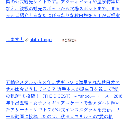
県の公式観光サイトです。アクティビティや温泉特集に
加え、鉄板の観光スポットから穴場スポットまで、まる
っとご紹介！あなたにぴったりな秋田旅をＡＩがご提案
します！
akita-fun.jp
五輪金メダルから８年…ザギトワに贈呈された秋田犬マ
サルは今どうしている？ 選手本人が誕生日を祝して“愛
の軌跡”を投稿！（THE DIGEST） – Yahoo!ニュース
2018
年平昌五輪・女子フィギュアスケートで金メダルに輝い
たアリーナ・ザギトワが公式インスタグラムを更新。リ
ール動画に投稿したのは、秋田犬マサルとの“愛の軌