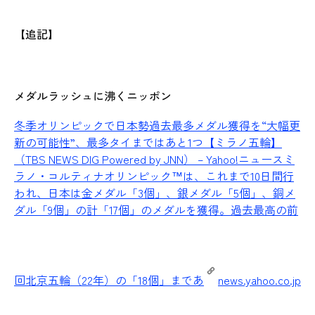
【追記】
メダルラッシュに沸くニッポン
冬季オリンピックで日本勢過去最多メダル獲得を“大幅更
新の可能性”、最多タイまではあと1つ【ミラノ五輪】
（TBS NEWS DIG Powered by JNN） – Yahoo!ニュース
ミ
ラノ・コルティナオリンピック™は、これまで10日間行
われ、日本は金メダル「3個」、銀メダル「5個」、銅メ
ダル「9個」の計「17個」のメダルを獲得。過去最高の前
回北京五輪（22年）の「18個」まであ
news.yahoo.co.jp