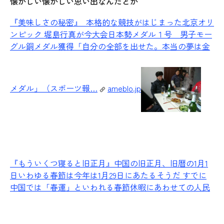
懐かしい懐かしい思い出なんだとか
『美味しさの秘密』
本格的な競技がはじまった北京オリ
ンピック 堀島行真が今大会日本勢メダル１号 男子モー
グル銅メダル獲得「自分の全部を出せた。本当の夢は金
メダル」（スポーツ報…
ameblo.jp
『もういくつ寝ると旧正月』
中国の旧正月、旧暦の1月1
日いわゆる春節は今年は1月29日にあたるそうだ すでに
中国では「春運」といわれる春節休暇にあわせての人民