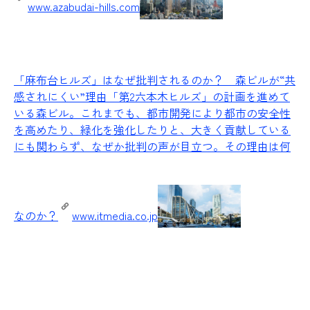
www.azabudai-hills.com
「麻布台ヒルズ」はなぜ批判されるのか？ 森ビルが“共
感されにくい”理由
「第2六本木ヒルズ」の計画を進めて
いる森ビル。これまでも、都市開発により都市の安全性
を高めたり、緑化を強化したりと、大きく貢献している
にも関わらず、なぜか批判の声が目立つ。その理由は何
なのか？
www.itmedia.co.jp