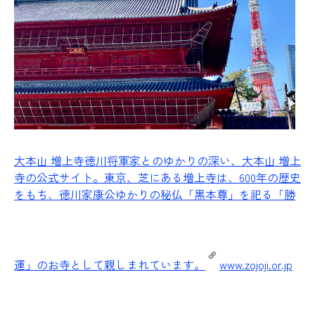
大本山 増上寺
徳川将軍家とのゆかりの深い、大本山 増上
寺の公式サイト。東京、芝にある増上寺は、600年の歴史
をもち、徳川家康公ゆかりの秘仏「黒本尊」を祀る「勝
運」のお寺として親しまれています。
www.zojoji.or.jp