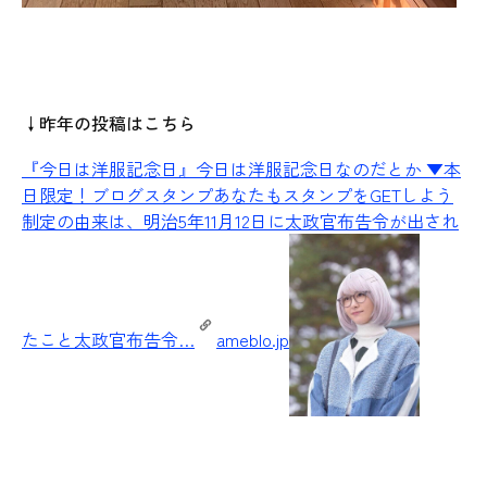
↓昨年の投稿はこちら
『今日は洋服記念日』
今日は洋服記念日なのだとか ▼本
日限定！ブログスタンプあなたもスタンプをGETしよう
制定の由来は、明治5年11月12日に太政官布告令が出され
たこと太政官布告令…
ameblo.jp