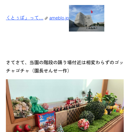
くとぅば」って…
ameblo.jp
さてさて、当園の階段の踊り場付近は相変わらずのゴッ
チャゴチャ（園長せんせー作）