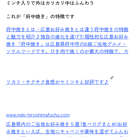
ミンチ入りで外はカリカリ中はふんわり
これが「府中焼き」の特徴です
府中焼きとは – 広島お好み焼きとは違う府中焼きの特徴
と魅力を紹介♪
独自の進化を遂げた個性的な広島お好み
焼き「府中焼き」は広島県府中市のB級ご当地グルメ・
ソウルフードです。ひき肉で焼くのが最大の特徴で、カ
リカリ・サクサク食感がヤミツキと好評です♪
www.neki-hiroshimafuchu.com
広島県内のご当地お好み焼き５選 [食べログまとめ]
お好
み焼きといえば、生地にキャベツや薬味を混ぜてふんわ