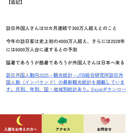
【追記】
訪日外国人さんは10カ月連続で300万人超えとのこと
今年の訪日客は史上初の4000万人超え、さらには2028年
には6000万人台に達するとの予測
猛暑であろうが酷暑であろうが外国人さんは日本へ来る
訪日外国人動向2025 – 観光統計 – JTB総合研究所
訪日外
国人数（インバウンド）の最新観光統計を掲載していま
す。月別、年別、国・地域別統計あり。Excelダウンロー
ドもできます。
www.tourism.jp