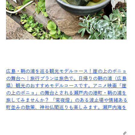
広島・鞆の浦を巡る観光モデルコース！崖の上のポニョ
の舞台へ｜旅行プランは旅色で。
日帰りの鞆の浦（広島
県）観光のおすすめモデルコースです。アニメ映画「崖
の上のポニョ」の舞台とされる瀬戸内の港町・鞆の浦を
旅してみませんか？ 「常夜燈」のある波止場や情緒ある
町並みの散策、神社仏閣巡りも楽しみます。瀬戸内海を